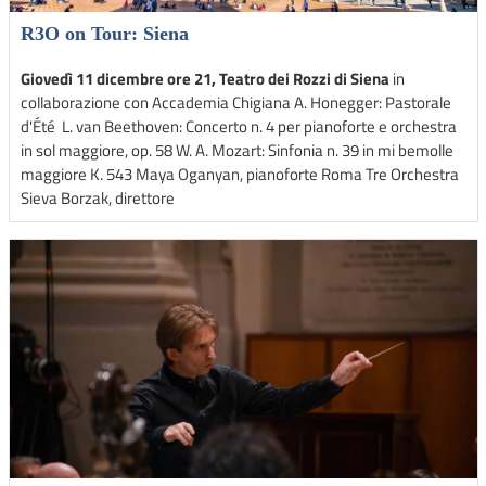
R3O on Tour: Siena
Giovedì 11 dicembre ore 21, Teatro dei Rozzi di Siena
in
collaborazione con Accademia Chigiana A. Honegger: Pastorale
d'Été L. van Beethoven: Concerto n. 4 per pianoforte e orchestra
in sol maggiore, op. 58 W. A. Mozart: Sinfonia n. 39 in mi bemolle
maggiore K. 543 Maya Oganyan, pianoforte Roma Tre Orchestra
Sieva Borzak, direttore