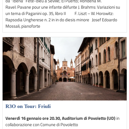
da “Iberia” Fête-dieu à Seville; El Puerto; Rondeña M.
Ravel: Pavane pour une infante défunte J. Brahms: Variazioni su
un tema di Paganini op. 35, libro II F. Liszt – W. Horowitz:
Rapsodia Ungherese n. 2 in in do diesis minore Josef Edoardo
Mossali, pianoforte
R3O on Tour: Friuli
Venerdì 16 gennaio ore 20.30, Auditorium di Povoletto (UD)
in
collaborazione con Comune di Povoletto