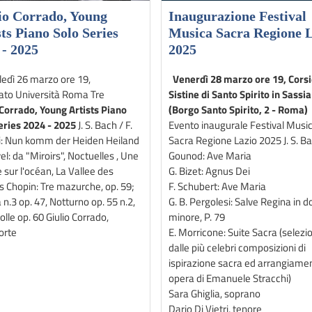
io Corrado, Young
Inaugurazione Festival
ts Piano Solo Series
Musica Sacra Regione 
 - 2025
2025
edì 26 marzo ore 19,
Venerdì 28 marzo ore 19, Cors
ato Università Roma Tre
Sistine di Santo Spirito in Sassia
 Corrado, Young Artists Piano
(Borgo Santo Spirito, 2 - Roma)
eries 2024 - 2025
J. S. Bach / F.
Evento inaugurale Festival Musi
: Nun komm der Heiden Heiland
Sacra Regione Lazio 2025 J. S. Ba
l: da "Miroirs", Noctuelles , Une
Gounod: Ave Maria
 sur l'océan, La Vallee des
G. Bizet: Agnus Dei
s Chopin: Tre mazurche, op. 59;
F. Schubert: Ave Maria
 n.3 op. 47, Notturno op. 55 n.2,
G. B. Pergolesi: Salve Regina in d
lle op. 60 Giulio Corrado,
minore, P. 79
forte
E. Morricone: Suite Sacra (selezi
dalle più celebri composizioni di
ispirazione sacra ed arrangiamen
opera di Emanuele Stracchi)
Sara Ghiglia, soprano
Dario Di Vietri, tenore