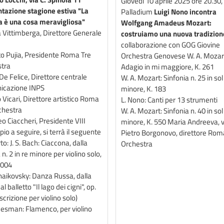
Giovedì 10 aprile 2025 ore 20.30,
tazione stagione estiva "La
Palladium
Luigi Nono incontra
 è una cosa meravigliosa"
Wolfgang Amadeus Mozart:
a Vittimberga, Direttore Generale
costruiamo una nuova tradizion
collaborazione con GOG Giovine
o Pujia, Presidente Roma Tre
Orchestra Genovese W. A. Mozar
tra
Adagio in mi maggiore, K. 261
De Felice, Direttore centrale
W. A. Mozart: Sinfonia n. 25 in sol
icazione INPS
minore, K. 183
 Vicari, Direttore artistico Roma
L. Nono: Canti per 13 strumenti
chestra
W. A. Mozart: Sinfonia n. 40 in sol
 Ciaccheri, Presidente VIII
minore, K. 550 Maria Andreeva, v
io a seguire, si terrà il seguente
Pietro Borgonovo, direttore Rom
o: J. S. Bach: Ciaccona, dalla
Orchestra
 n. 2 in re minore per violino solo,
004
Tchaikovsky: Danza Russa, dalla
al balletto "Il lago dei cigni", op.
scrizione per violino solo)
desman: Flamenco, per violino