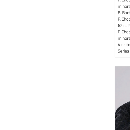
minore
B. Bar
F. Cho
62 n. 2
F. Chop
minore
Vincit
Serie