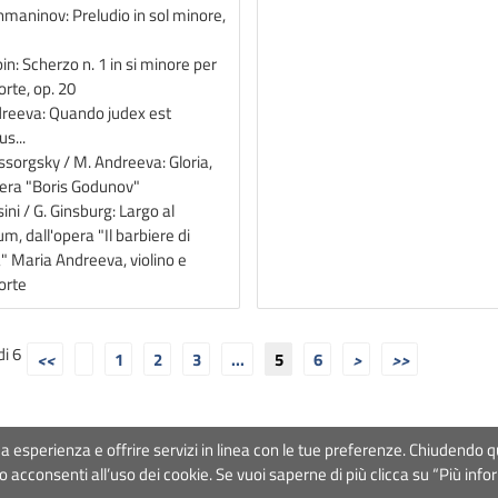
hmaninov: Preludio in sol minore,
in: Scherzo n. 1 in si minore per
orte, op. 20
reeva: Quando judex est
s...
sorgsky / M. Andreeva: Gloria,
pera "Boris Godunov"
ini / G. Ginsburg: Largo al
m, dall'opera "Il barbiere di
a" Maria Andreeva, violino e
forte
di 6
1
2
3
...
5
6
a tua esperienza e offrire servizi in linea con le tue preferenze. Chiude
Orchestra
- Via Ostiense 234, 00144 Roma
Partita Iva
09222391006
Cod
 acconsenti all’uso dei cookie. Se vuoi saperne di più clicca su “Più info
-
DISCLAIMER
- Design&Development by
Mister Wolf srl
- Hosting by
B