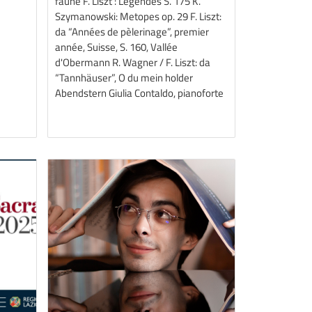
faune F. Liszt : Légendes S. 175 K.
Szymanowski: Metopes op. 29 F. Liszt:
da “Années de pèlerinage”, premier
année, Suisse, S. 160, Vallée
d'Obermann R. Wagner / F. Liszt: da
“Tannhäuser”, O du mein holder
Abendstern Giulia Contaldo, pianoforte