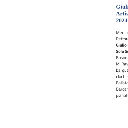
Giul
Artis
2024
Mercol
Rettor
Giulio
Solo S
Busoni
M. Rave
barque
cloche
Ballata
Barcaro
piano