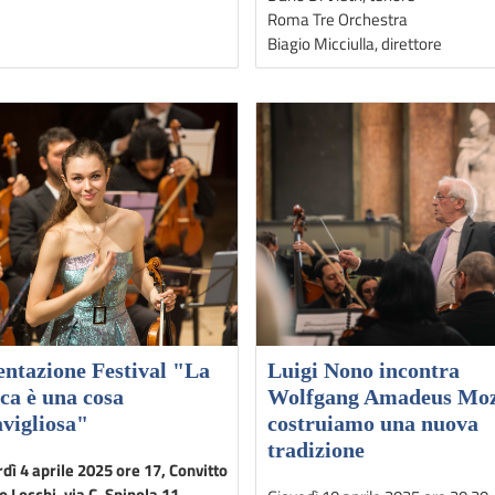
Roma Tre Orchestra
Biagio Micciulla, direttore
entazione Festival "La
Luigi Nono incontra
ca è una cosa
Wolfgang Amadeus Moz
vigliosa"
costruiamo una nuova
tradizione
dì 4 aprile 2025 ore 17, Convitto
o Locchi, via C. Spinola 11