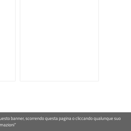
ndo questo banner, scorrendo questa pagina o cliccando qualunque suo
ice fiscale
97367000581
rmazioni”
snewline
& Pieffe