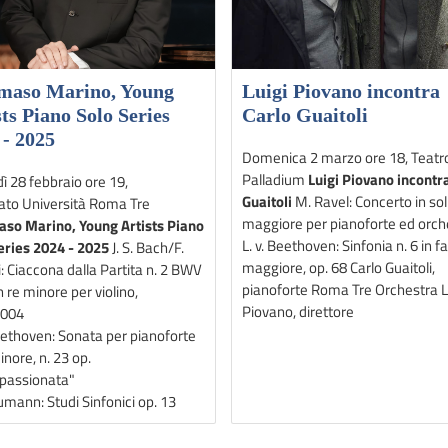
aso Marino, Young
Luigi Piovano incontra
ts Piano Solo Series
Carlo Guaitoli
 - 2025
Domenica 2 marzo ore 18, Teatr
Palladium
Luigi Piovano incontr
ì 28 febbraio ore 19,
Guaitoli
M. Ravel: Concerto in sol
ato Università Roma Tre
maggiore per pianoforte ed orch
o Marino, Young Artists Piano
L. v. Beethoven: Sinfonia n. 6 in f
eries 2024 - 2025
J. S. Bach/F.
maggiore, op. 68 Carlo Guaitoli,
: Ciaccona dalla Partita n. 2 BWV
pianoforte Roma Tre Orchestra L
 re minore per violino,
Piovano, direttore
004
Beethoven: Sonata per pianoforte
inore, n. 23 op.
passionata"
umann: Studi Sinfonici op. 13