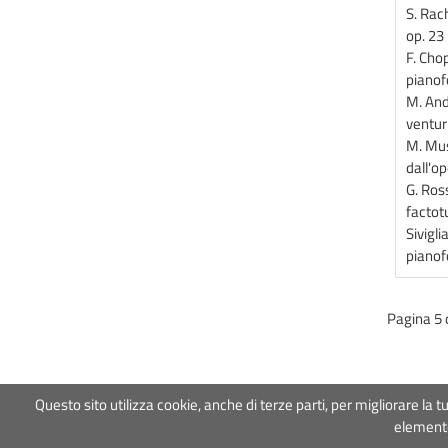
S. Rac
op. 23
F. Chop
pianof
M. And
venturu
M. Mus
dall'o
G. Ross
factotu
Sivigli
piano
Pagina 5 
Questo sito utilizza cookie, anche di terze parti, per migliorare l
Associazione Roma Tre 
elemento
COOKIE POLICY