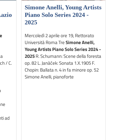
Simone Anelli, Young Artists
Lazio
Piano Solo Series 2024 -
2025
ie
Mercoledì 2 aprile ore 19, Rettorato
Università Roma Tre
Simone Anelli,
Young Artists Piano Solo Series 2024 -
ca
2025
R. Schumann: Scene della foresta
ch / C.
op. 82 L. Janàček: Sonata 1.X.1905 F.
Chopin: Ballata n. 4 in fa minore op. 52
Simone Anelli, pianoforte
o
one
ti ad