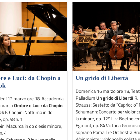
e e Luci: da Chopin a
Un grido di Libertà
ok
Domenica 16 marzo ore 18, Teat
Palladium
Un grido di Libertà
R.
edì 12 marzo ore 18, Accademia
Strauss: Sestetto da “Capriccio” 
nimarca
Ombre e Luci: da Chopin
Schumann: Concerto per violonce
ok
F. Chopin: Notturno in do
la minore, op. 129 L. v. Beethoven
 op. 48 n. 1
Egmont, op. 84 Victoria Gromova
pin: Mazurca in do diesis minore,
soprano Roma Tre Orchestra Br
n. 4
Weinmeister, violoncello solista 
in: Scherzo n. 2 in si bemolle