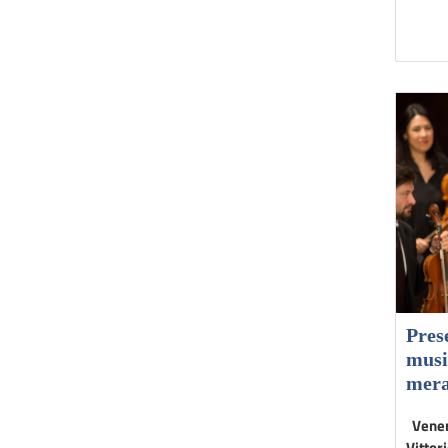
Pres
musi
mera
Vener
Vittori