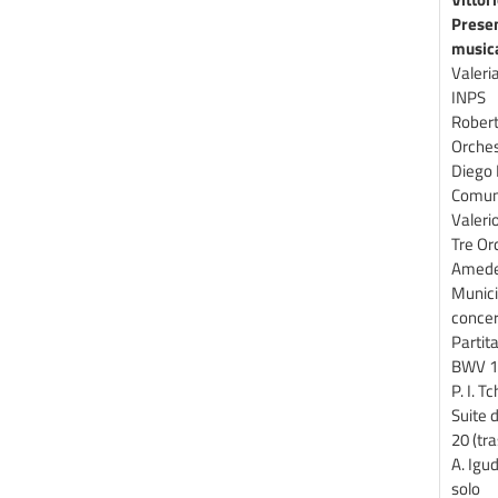
Presen
musica
Valeri
INPS
Robert
Orches
Diego 
Comun
Valerio
Tre Or
Amedeo
Municip
concert
Partita
BWV 1
P. I. 
Suite d
20 (tra
A. Igu
solo