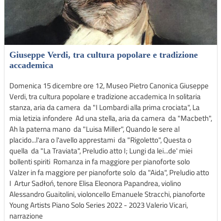
Giuseppe Verdi, tra cultura popolare e tradizione
accademica
Domenica 15 dicembre ore 12, Museo Pietro Canonica Giuseppe
Verdi, tra cultura popolare e tradizione accademica In solitaria
stanza, aria da camera da "I Lombardi alla prima crociata", La
mia letizia infondere Ad una stella, aria da camera da "Macbeth",
Ah la paterna mano da "Luisa Miller", Quando le sere al
placido...l'ara o l'avello apprestami da "Rigoletto", Questa o
quella da "La Traviata", Preludio atto I; Lungi da lei...de' miei
bollenti spiriti Romanza in fa maggiore per pianoforte solo
Valzer in fa maggiore per pianoforte solo da "Aida", Preludio atto
I Artur Sadłoń, tenore Elisa Eleonora Papandrea, violino
Alessandro Guaitolini, violoncello Emanuele Stracchi, pianoforte
Young Artists Piano Solo Series 2022 - 2023 Valerio Vicari,
narrazione