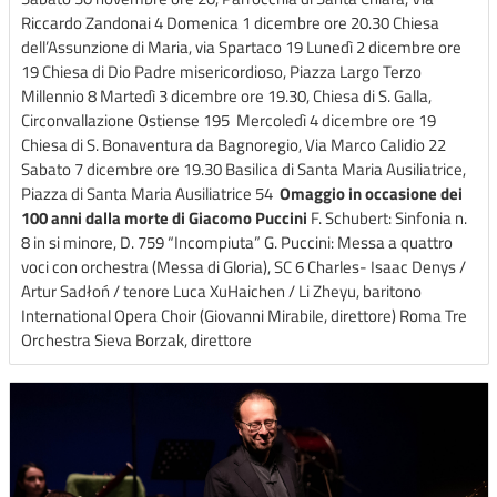
Riccardo Zandonai 4 Domenica 1 dicembre ore 20.30 Chiesa
dell’Assunzione di Maria, via Spartaco 19 Lunedì 2 dicembre ore
19 Chiesa di Dio Padre misericordioso, Piazza Largo Terzo
Millennio 8 Martedì 3 dicembre ore 19.30, Chiesa di S. Galla,
Circonvallazione Ostiense 195 Mercoledì 4 dicembre ore 19
Chiesa di S. Bonaventura da Bagnoregio, Via Marco Calidio 22
Sabato 7 dicembre ore 19.30 Basilica di Santa Maria Ausiliatrice,
Piazza di Santa Maria Ausiliatrice 54
Omaggio in occasione dei
100 anni dalla morte di Giacomo Puccini
F. Schubert: Sinfonia n.
8 in si minore, D. 759 “Incompiuta” G. Puccini: Messa a quattro
voci con orchestra (Messa di Gloria), SC 6 Charles- Isaac Denys /
Artur Sadłoń / tenore Luca XuHaichen / Li Zheyu, baritono
International Opera Choir (Giovanni Mirabile, direttore) Roma Tre
Orchestra Sieva Borzak, direttore