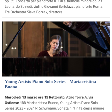
op. 35 Concerto per pianoforte n. 1 in si bemolle minore op. 23
Leonardo Spinedi, violino Giovanni Bertolazzi, pianoforte Roma
Tre Orchestra Sieva Borzak, direttore
Young Artists Piano Solo Series - Mariacristina
Buono
Mercoledì 13 marzo ore 19 Rettorato, Atrio Torre A, via
Ostiense 133
Mariacristina Buono, Young Artists Piano Solo
Series 2023 - 2024 R. Schumann: Sonata n. 1 in fa diesis minore