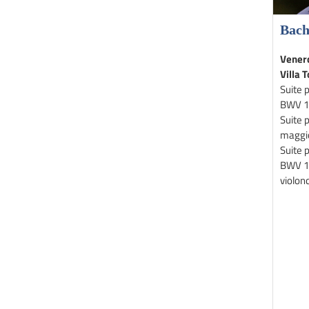
Bach
Venerd
Villa T
Suite p
BWV 1
Suite p
maggi
Suite p
BWV 10
violonc