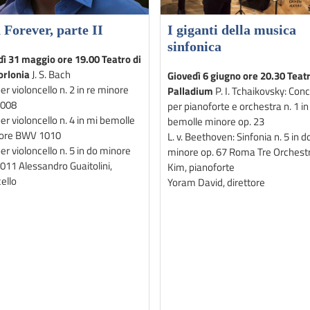
 Forever, parte II
I giganti della musica
sinfonica
ì 31 maggio ore 19.00 Teatro di
orlonia
J. S. Bach
Giovedì 6 giugno ore 20.30 Teat
er violoncello n. 2 in re minore
Palladium
P. I. Tchaikovsky: Con
008
per pianoforte e orchestra n. 1 in 
er violoncello n. 4 in mi bemolle
bemolle minore op. 23
ore BWV 1010
L. v. Beethoven: Sinfonia n. 5 in d
er violoncello n. 5 in do minore
minore op. 67 Roma Tre Orchestra
11 Alessandro Guaitolini,
Kim, pianoforte
ello
Yoram David, direttore