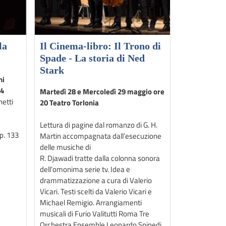
la
Il Cinema-libro: Il Trono di
Spade - La storia di Ned
Stark
ni
24
Martedì 28 e Mercoledì 29 maggio ore
netti
20 Teatro Torlonia
Lettura di pagine dal romanzo di G. H.
p. 133
Martin accompagnata dall’esecuzione
delle musiche di
R. Djawadi tratte dalla colonna sonora
dell’omonima serie tv. Idea e
drammatizzazione a cura di Valerio
Vicari. Testi scelti da Valerio Vicari e
Michael Remigio. Arrangiamenti
musicali di Furio Valitutti Roma Tre
Orchestra Ensemble Leonardo Spinedi,