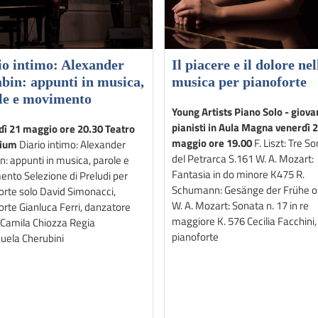
io intimo: Alexander
Il piacere e il dolore nel
abin: appunti in musica,
musica per pianoforte
le e movimento
Young Artists Piano Solo - giova
pianisti in Aula Magna venerdì 
ì 21 maggio ore 20.30 Teatro
maggio ore 19.00
F. Liszt: Tre So
dium
Diario intimo: Alexander
del Petrarca S.161 W. A. Mozart:
n: appunti in musica, parole e
Fantasia in do minore K475 R.
nto Selezione di Preludi per
Schumann: Gesänge der Frühe o
orte solo David Simonacci,
W. A. Mozart: Sonata n. 17 in re
orte Gianluca Ferri, danzatore
maggiore K. 576 Cecilia Facchini,
i Camila Chiozza Regia
pianoforte
uela Cherubini