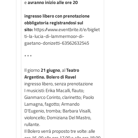
e
avranno inizio alle ore 20
ingresso libero con prenotazione
obbligatoria registrandosi sul
sito:
https://www.eventbrite.it/e/bigliet
ti-la-lucia-di-lammermoor-di-
gaetano-donizetti-63562632545
* * *
Il giorno
21 giugno
, al
Teatro
Argentina.
Bolero di Ravel
ingresso libero, senza prenotazione
I musicisti: Erika Macalli, flauto;
Gianmarco Corinto, clarinetto; Paolo
Lamagna, fagotto; Armando
D'Eugenio, tromba; Barbara Visalli,
violoncello; Domiziana Del Mastro,
rullante.
Il Bolero verrà proposto tre volte: alle
ore 16, 00 alle ore 17,00 e alle ore 18,00