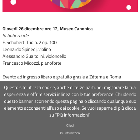
Giovedì 26 dicembre ore 12, Museo Canonica
Schubertiade
F. Schubert: Trio n. 2 op. 100
Leonardo Spinedi, violino
Alessandro Guaitolini, violoncello
Francesco Micozzi, pianoforte
Evento ad ingresso libero e gratuito grazie a Zètema e Roma
Capitale
Questo sito utilizza cookie, anche di terze parti, per migliorare la tua
esperienza e offrire servizi in linea con le tue preferenze. Chiudendo
questo banner, scorrendo questa pagina o cliccando qualunque suo
Associazione Roma Tre Orchestra
- Via Ostiense 234, 00144 Roma
elemento acconsenti all’uso dei cookie. Se vuoi saperne di più clicca
Partita Iva
09222391006
Codice fiscale
97367000581
su “Più informazioni”
COOKIE POLICY
-
DISCLAIMER
- Design&Development by
Mister
Wolf srl
- Hosting by
Bsnewline
& Pieffe
Chiudi
Più Informazioni