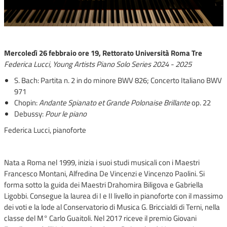
Mercoledì 26 febbraio ore 19, Rettorato Università Roma Tre
Federica Lucci
, Young Artists Piano Solo Series 2024 - 2025
S. Bach: Partita n. 2 in do minore BWV 826; Concerto Italiano BWV
971
Chopin:
Andante Spianato et Grande Polonaise Brillante
op. 22
Debussy:
Pour le piano
Federica Lucci, pianoforte
Nata a Roma nel 1999, inizia i suoi studi musicali con i Maestri
Francesco Montani, Alfredina De Vincenzi e Vincenzo Paolini. Si
forma sotto la guida dei Maestri Drahomira Biligova e Gabriella
Ligobbi. Consegue la laurea di I e II livello in pianoforte con il massimo
dei voti e la lode al Conservatorio di Musica G. Briccialdi di Terni, nella
classe del M° Carlo Guaitoli. Nel 2017 riceve il premio Giovani