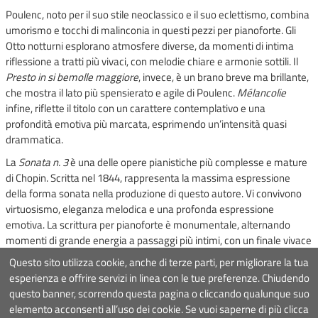
Poulenc, noto per il suo stile neoclassico e il suo eclettismo, combina
umorismo e tocchi di malinconia in questi pezzi per pianoforte. Gli
Otto notturni esplorano atmosfere diverse, da momenti di intima
riflessione a tratti più vivaci, con melodie chiare e armonie sottili. Il
Presto in si bemolle maggiore
, invece, è un brano breve ma brillante,
che mostra il lato più spensierato e agile di Poulenc.
Mélancolie
infine, riflette il titolo con un carattere contemplativo e una
profondità emotiva più marcata, esprimendo un’intensità quasi
drammatica.
La
Sonata n. 3
è una delle opere pianistiche più complesse e mature
di Chopin. Scritta nel 1844, rappresenta la massima espressione
della forma sonata nella produzione di questo autore. Vi convivono
virtuosismo, eleganza melodica e una profonda espressione
emotiva. La scrittura per pianoforte è monumentale, alternando
momenti di grande energia a passaggi più intimi, con un finale vivace
e travolgente.
Questo sito utilizza cookie, anche di terze parti, per migliorare la tua
esperienza e offrire servizi in linea con le tue preferenze. Chiudendo
questo banner, scorrendo questa pagina o cliccando qualunque suo
Associazione Roma Tre Orchestra
- Via Ostiense 234, 00144 Roma
elemento acconsenti all’uso dei cookie. Se vuoi saperne di più clicca