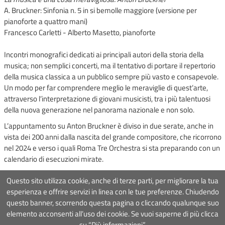
A. Bruckner: Sinfonia n. 5 in si bemolle maggiore (versione per
pianoforte a quattro mani)
Francesco Carletti - Alberto Masetto, pianoforte
Incontri monografici dedicati ai principali autori della storia della
musica; non semplici concerti, ma il tentativo di portare il repertorio
della musica classica a un pubblico sempre più vasto e consapevole.
Un modo per far comprendere meglio le meraviglie di quest’arte,
attraverso l’interpretazione di giovani musicisti, tra i più talentuosi
della nuova generazione nel panorama nazionale e non solo.
L’appuntamento su Anton Bruckner è diviso in due serate, anche in
vista dei 200 anni dalla nascita del grande compositore, che ricorrono
nel 2024 e verso i quali Roma Tre Orchestra si sta preparando con un
calendario di esecuzioni mirate.
Leggi tutto...
Questo sito utilizza cookie, anche di terze parti, per migliorare la tua
esperienza e offrire servizi in linea con le tue preferenze. Chiudendo
questo banner, scorrendo questa pagina o cliccando qualunque suo
Associazione Roma Tre Orchestra
- Via Ostiense 234, 00144 Roma
elemento acconsenti all’uso dei cookie. Se vuoi saperne di più clicca
Partita Iva
09222391006
Codice fiscale
97367000581
su “Più informazioni”