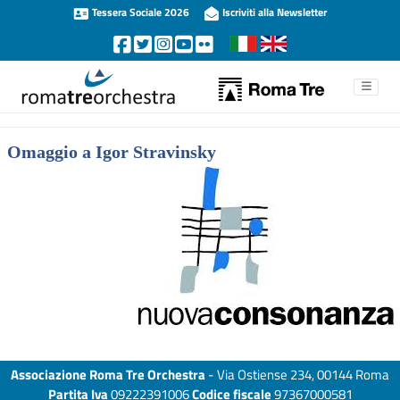
Tessera Sociale 2026
Iscriviti alla Newsletter
Omaggio a Igor Stravinsky
Associazione Roma Tre Orchestra
- Via Ostiense 234, 00144 Roma
Partita Iva
09222391006
Codice fiscale
97367000581