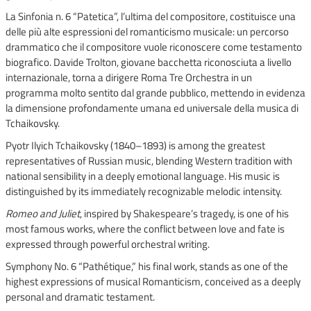
La Sinfonia n. 6 “Patetica”, l’ultima del compositore, costituisce una
delle più alte espressioni del romanticismo musicale: un percorso
drammatico che il compositore vuole riconoscere come testamento
biografico. Davide Trolton, giovane bacchetta riconosciuta a livello
internazionale, torna a dirigere Roma Tre Orchestra in un
programma molto sentito dal grande pubblico, mettendo in evidenza
la dimensione profondamente umana ed universale della musica di
Tchaikovsky.
Pyotr Ilyich Tchaikovsky (1840–1893) is among the greatest
representatives of Russian music, blending Western tradition with
national sensibility in a deeply emotional language. His music is
distinguished by its immediately recognizable melodic intensity.
Romeo and Juliet
, inspired by Shakespeare’s tragedy, is one of his
most famous works, where the conflict between love and fate is
expressed through powerful orchestral writing.
Symphony No. 6 “Pathétique,” his final work, stands as one of the
highest expressions of musical Romanticism, conceived as a deeply
personal and dramatic testament.