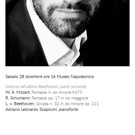
Sabato 28 dicembre ore 16 Museo Napoleonico
Intorno all’ultimo Beethoven, parte seconda
W. A. Mozart:
Fantasia in do minore K475
R. Schumann:
Fantasia op. 17 in do maggiore
L. v. Beethoven:
Sonata n. 32 in do minore op. 111
Adriano Leonardo Scapicchi, pianoforte