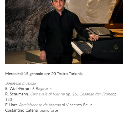
Mercoledì 15 gennaio ore 20 Teatro Torlonia
Bagatelle musicali
E. Wolf-Ferrari
: 6 Bagatelle
R. Schumann
:
Carnevale di Vienna
op. 26;
Gesange der Fruhe
op.
133
F. Liszt
:
Reminiscenze da Norma
di Vincenzo Bellini
Costantino Catena
, pianoforte