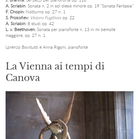
A. Scriabin
: Sonata n. 2 in sol diesis minore op. 19 “Sonata Fantasia”
F. Chopin:
Notturno op. 27 n. 1
S. Prokofiev:
Visions Fugitives
op. 22
A. Scriabin:
8 studi op. 42
L. v. Beethoven:
Sonata per pianoforte n. 13 in mi bemolle
maggiore, op. 27 n. 1
Lorenzo Bovitutti e Anna Rigoni, pianoforte
La Vienna ai tempi di
Canova