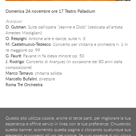
Domenica 24 novembre ore 17 Teatro Palladium
Aranjuez
D. Gutman
: Suite dall’opera "Jeanne e Didò” (dedicata all’artista
Amedeo Modigliani)
O. Respighi
: Antiche arie e danze, suite n. 3
M. Castelnuovo-Tedesco
: Concerto per chitarra e orchestra n. 1 in
re maggiore op. 99
G. Faurè
: Pavane in fa diesis minore op. 50
J. Rodrigo
: Concerto di Aranjuez (in occasione dei 80 anni dalla
composizione)
Marco Tamayo
, chitarra solista
Marcello Bufalini
, direttore
Roma Tre Orchestra
Page 4 of 14
Questo sito utilizza cookie, anche di terze parti, per migliorare la tua
Start
Prev
1
2
3
4
5
6
7
8
9
10
Next
End
esperienza e offrire servizi in linea con le tue preferenze. Chiudendo
questo banner, scorrendo questa pagina o cliccando qualunque suo
elemento acconsenti all’uso dei cookie. Se vuoi saperne di più clicca