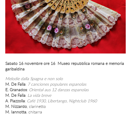
Sabato 16 novembre ore 16 Museo repubblica romana e memoria
garibaldina
Melodie dalla Spagna e non solo
M. De Falla
:
7 canciones populares espanolas
E. Granados
:
Oriental aus 12 danzas espanolas
M. De Falla
:
La vida breve
A
.
Piazzolla
:
Café 1930, Libertango, Nightclub 1960
M. Nizzardo
, clarinetto
M. Iannotta
, chitarra