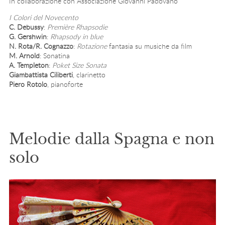
In collaborazione con Associazione Giovanni Padovano
I Colori del Novecento
C. Debussy
:
Première Rhapsodie
G. Gershwin
:
Rhapsody in blue
N. Rota/R. Cognazzo
:
Rotazione
fantasia su musiche da film
M. Arnold
: Sonatina
A. Templeton
:
Poket Size Sonata
Giambattista Ciliberti
, clarinetto
Piero Rotolo
, pianoforte
Melodie dalla Spagna e non
solo