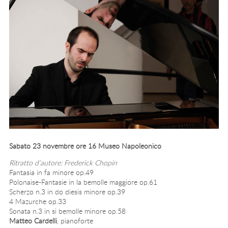
Sabato 23 novembre ore 16 Museo Napoleonico
Ritratto d’autore: Frederick Chopin
Fantasia in fa minore op.49
Polonaise-Fantasie in la bemolle maggiore op.61
Scherzo n.3 in do diesis minore op.39
4 Mazurche op.33
Sonata n.3 in si bemolle minore op.58
Matteo Cardelli
, pianoforte