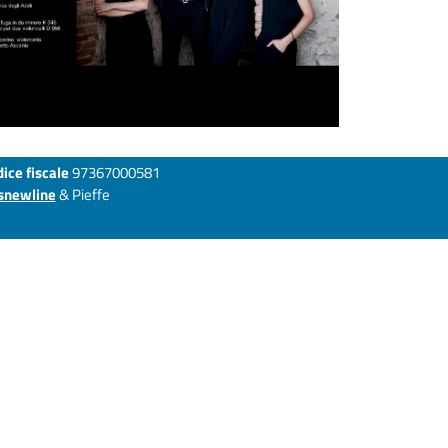
ice fiscale
97367000581
snewline
& Pieffe