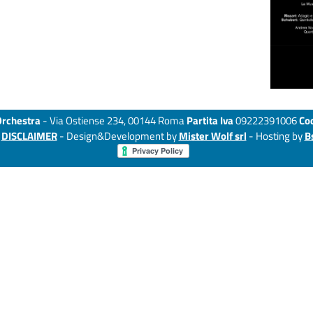
Orchestra
- Via Ostiense 234, 00144 Roma
Partita Iva
09222391006
Cod
-
DISCLAIMER
- Design&Development by
Mister Wolf srl
- Hosting by
B