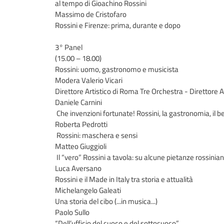
al tempo di Gioachino Rossini
Massimo de Cristofaro
Rossini e Firenze: prima, durante e dopo
3° Panel
(15.00 – 18.00)
Rossini: uomo, gastronomo e musicista
Modera Valerio Vicari
Direttore Artistico di Roma Tre Orchestra - Direttore Ar
Daniele Carnini
Che invenzioni fortunate! Rossini, la gastronomia, il b
Roberta Pedrotti
Rossini: maschera e sensi
Matteo Giuggioli
Il “vero” Rossini a tavola: su alcune pietanze rossinia
Luca Aversano
Rossini e il Made in Italy tra storia e attualità
Michelangelo Galeati
Una storia del cibo (...in musica...)
Paolo Sullo
“Dell’ufficio del cuoco e del sottocuoco”.