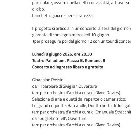
particolare, ovvero quella della convivialità, attrave
di cibo,
banchetti, gioia e spensieratezza.
Il progetto si articola in un concerto la sera del giorn
giornata di convegno mercoledì 10 giugno
(per proseguire poi dal giorno 12 con un tour di concerti
Lunedì 8 giugno 2026, ore 20.30
Teatro Palladium, Piazza B. Romano, 8
Concerto ad ingresso libero e gratuito
Gioachino Rossini:
da "Il barbiere di Siviglia", Ouverture
(arr. per orchestra d’archi a cura di Glynn Davies)
Selezione di arie e duetti dal repertorio cameristico:
Le grand coquette, Barcarolle, Duetto buffo di due gatti
(arr. per orchestra d’archi a cura di Emanuele Stracchi)
da "Guglielmo Tell", Ouverture
(arr. per orchestra d’archi a cura di Glynn Davies)