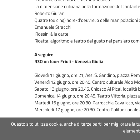
La dimensione culinaria nella formazione del cantant
Roberto Giuliani
Quatre (ou cinq) hors-d’oeuvre, o delle manipolazioni
Emanuele Stracchi
Rossini à la carte.
Ricetta, algoritmo e teatro del gusto nel pensiero com
A seguire
R3O on tour: Friuli - Venezia Giulia
Giovedì 11 giugno, ore 21, Ass. S. Gandino, piazza Remi
Venerdì 12 giugno, ore 20.45, Centro culturale Aldo M
Sabato 13 giugno, ore 20.45, Chiosco Al Pical, località b
Domenica 14 giugno, ore 20.45, Teatro Vittoria, piaz
Martedì 16 giugno, ore 20.30, Parrocchia Cavalicco, via
Mercoledì 17 giugno, ore 20.30, Centro Polifunzionale 
Questo sito utilizza cookie, anche di terze parti, per migliorare l
Associazione Roma Tre 
elemento
COOKIE POLICY