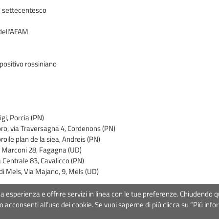
e settecentesco
 dell’AFAM
positivo rossiniano
gi, Porcia (PN)
oro, via Traversagna 4, Cordenons (PN)
roile plan de la siea, Andreis (PN)
za Marconi 28, Fagagna (UD)
 Centrale 83, Cavalicco (PN)
di Mels, Via Majano, 9, Mels (UD)
a tua esperienza e offrire servizi in linea con le tue preferenze. Chiude
Orchestra
- Via Ostiense 234, 00144 Roma
Partita Iva
09222391006
Cod
 acconsenti all’uso dei cookie. Se vuoi saperne di più clicca su “Più info
-
DISCLAIMER
- Design&Development by
Mister Wolf srl
- Hosting by
B