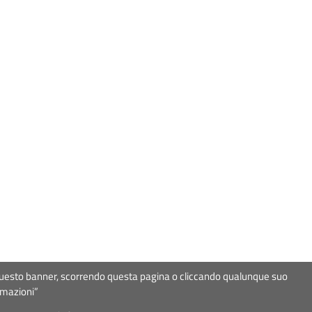
ndo questo banner, scorrendo questa pagina o cliccando qualunque suo
ice fiscale
97367000581
rmazioni”
snewline
& Pieffe